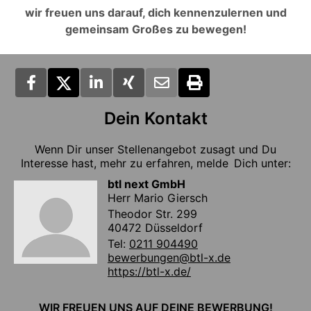
wir freuen uns darauf, dich kennenzulernen und
gemeinsam Großes zu bewegen!
Dein Kontakt
Wenn Dir unser Stellenangebot zusagt und Du
Interesse hast, mehr zu erfahren, melde Dich unter:
btl next GmbH
Herr Mario Giersch
Theodor Str. 299
40472 Düsseldorf
Tel:
0211 904490
bewerbungen@btl-x.de
https://btl-x.de/
WIR FREUEN UNS AUF DEINE BEWERBUNG!