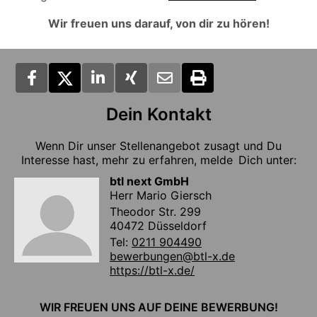
Wir freuen uns darauf, von dir zu hören!
Dein Kontakt
Wenn Dir unser Stellenangebot zusagt und Du
Interesse hast, mehr zu erfahren, melde Dich unter:
btl next GmbH
Herr Mario Giersch
Theodor Str. 299
40472 Düsseldorf
Tel:
0211 904490
bewerbungen@btl-x.de
https://btl-x.de/
WIR FREUEN UNS AUF DEINE BEWERBUNG!